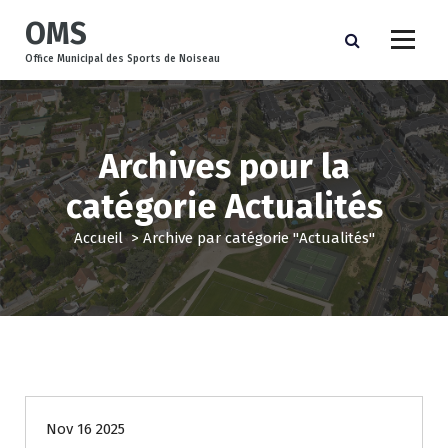
A
OMS
l
l
Office Municipal des Sports de Noiseau
e
r
a
u
Archives pour la
c
o
catégorie Actualités
n
t
Accueil
>
Archive par catégorie "Actualités"
e
n
u
Actualités
Nov 16 2025