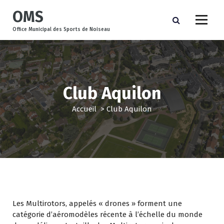
A
OMS
l
l
Office Municipal des Sports de Noiseau
e
r
a
u
c
Club Aquilon
o
n
Accueil
>
Club Aquilon
t
e
n
u
Les Multirotors, appelés « drones » forment une
catégorie d’aéromodèles récente à l’échelle du monde