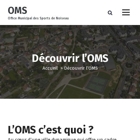
A
OMS
l
l
Office Municipal des Sports de Noiseau
e
r
a
u
c
Découvrir l’OMS
o
n
Accueil
>
Découvrir l’OMS
t
e
n
u
L’OMS c’est quoi ?
Au cœur d’une ville dynamique qui offre un cadre