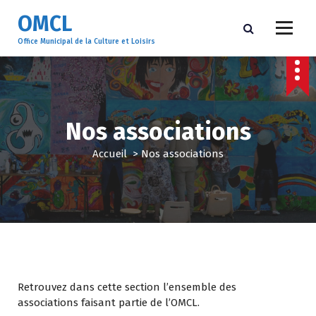
A
OMCL
l
l
Office Municipal de la Culture et Loisirs
e
r
a
u
c
Nos associations
o
n
Accueil
>
Nos associations
t
e
n
u
Retrouvez dans cette section l’ensemble des
associations faisant partie de l’OMCL.